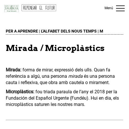
Menú
PER A APRENDRE |
L'ALFABET DELS NOUS TEMPS
VALENCIÀ
|
CASTELLANO
| M
Mirada / Microplàstics
Mirada:
f
orma de mirar, expressió dels ulls. Quan fa
referència a algú, una persona
mirada
és una persona
cauta i reflexiva, que obra amb cautela o mirament.
Microplàstics:
fou triada paraula de l’any el 2018 per la
Fundación del Español Urgente (Fundéu). Hui en dia, els
microplàstics saturen les nostres mars.