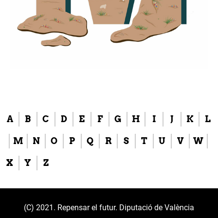
A
B
C
D
E
F
G
H
I
J
K
L
M
N
O
P
Q
R
S
T
U
V
W
X
Y
Z
(C) 2021. Repensar el futur. Diputació de València