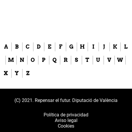
A
B
C
D
E
F
G
H
I
J
K
L
M
N
O
P
Q
R
S
T
U
V
W
X
Y
Z
(C) 2021. Repensar el futur. Diputació de València
Política de privacidad
Aviso legal
Cookies