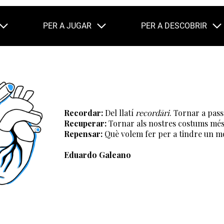
PER A JUGAR
PER A DESCOBRIR
Recordar:
Del llatí
recordāri
. Tornar a pass
Recuperar:
Tornar als nostres costums més 
Repensar:
Què volem fer per a tindre un mó
Eduardo Galeano